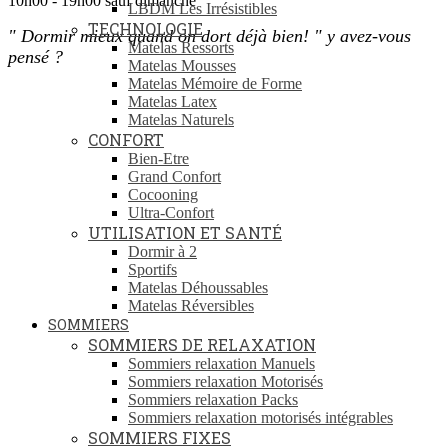
10h00 - 19h00 sauf dimanche
LBDM Les Irrésistibles
TECHNOLOGIE
"
Dormir mieux quand on dort déjà bien! " y avez-vous
Matelas Ressorts
pensé ?
Matelas Mousses
Matelas Mémoire de Forme
Matelas Latex
Matelas Naturels
CONFORT
Bien-Etre
Grand Confort
Cocooning
Ultra-Confort
UTILISATION ET SANTÉ
Dormir à 2
Sportifs
Matelas Déhoussables
Matelas Réversibles
SOMMIERS
SOMMIERS DE RELAXATION
Sommiers relaxation Manuels
Sommiers relaxation Motorisés
Sommiers relaxation Packs
Sommiers relaxation motorisés intégrables
SOMMIERS FIXES