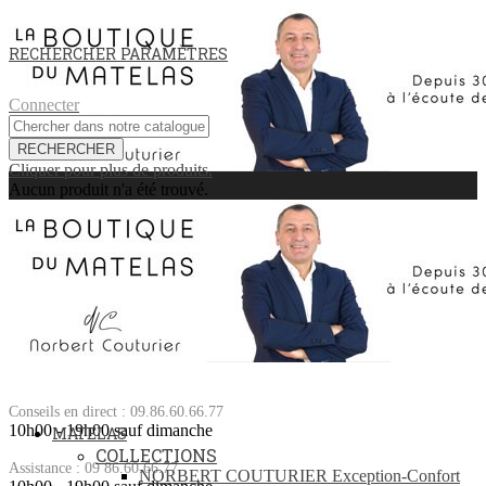
RECHERCHER
PARAMÈTRES
Connecter
RECHERCHER
Cliquer pour plus de produits.
Aucun produit n'a été trouvé.
Conseils en direct : 09.86.60.66.77
10h00 - 19h00 sauf dimanche
MATELAS
COLLECTIONS
Assistance : 09 86.60.66.77
NORBERT COUTURIER Exception-Confort