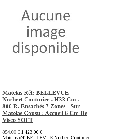
Matelas Réf: BELLEVUE
Norbert Couturier - H33 Cm -
800 R. Ensachés 7 Zones - Sur-
Matelas Cousu : Accueil 6 Cm De
Visco SOFT
854,00 €
1 423,00 €
Matelas réf: BELLEVUE Norbert Couturier