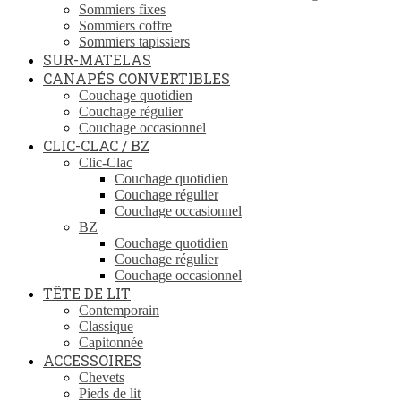
Sommiers fixes
Sommiers coffre
Sommiers tapissiers
SUR-MATELAS
CANAPÉS CONVERTIBLES
Couchage quotidien
Couchage régulier
Couchage occasionnel
CLIC-CLAC / BZ
Clic-Clac
Couchage quotidien
Couchage régulier
Couchage occasionnel
BZ
Couchage quotidien
Couchage régulier
Couchage occasionnel
TÊTE DE LIT
Contemporain
Classique
Capitonnée
ACCESSOIRES
Chevets
Pieds de lit