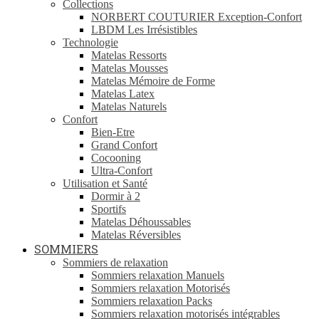
Collections
NORBERT COUTURIER Exception-Confort
LBDM Les Irrésistibles
Technologie
Matelas Ressorts
Matelas Mousses
Matelas Mémoire de Forme
Matelas Latex
Matelas Naturels
Confort
Bien-Etre
Grand Confort
Cocooning
Ultra-Confort
Utilisation et Santé
Dormir à 2
Sportifs
Matelas Déhoussables
Matelas Réversibles
SOMMIERS
Sommiers de relaxation
Sommiers relaxation Manuels
Sommiers relaxation Motorisés
Sommiers relaxation Packs
Sommiers relaxation motorisés intégrables