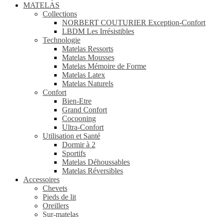
MATELAS
Collections
NORBERT COUTURIER Exception-Confort
LBDM Les Irrésistibles
Technologie
Matelas Ressorts
Matelas Mousses
Matelas Mémoire de Forme
Matelas Latex
Matelas Naturels
Confort
Bien-Etre
Grand Confort
Cocooning
Ultra-Confort
Utilisation et Santé
Dormir à 2
Sportifs
Matelas Déhoussables
Matelas Réversibles
Accessoires
Chevets
Pieds de lit
Oreillers
Sur-matelas