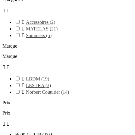



Accessoires
(2)

MATELAS
(21)

Sommiers
(5)
Marque
Marque



LBDM
(19)

LESTRA
(3)

Norbert Couturier
(14)
Prix
Prix


56,00 € - 2 437,00 €