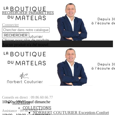
RECHERCHER
PARAMÈTRES
Connecter
RECHERCHER
Cliquer pour plus de produits.
Aucun produit n'a été trouvé.
Conseils en direct : 09.86.60.66.77
10h00 - 19h00 sauf dimanche
MATELAS
COLLECTIONS
Assistance : 09 86.60.66.77
NORBERT COUTURIER Exception-Confort