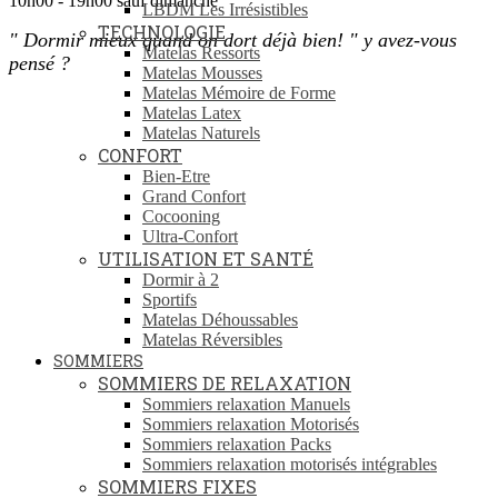
10h00 - 19h00 sauf dimanche
LBDM Les Irrésistibles
TECHNOLOGIE
"
Dormir mieux quand on dort déjà bien! " y avez-vous
Matelas Ressorts
pensé ?
Matelas Mousses
Matelas Mémoire de Forme
Matelas Latex
Matelas Naturels
CONFORT
Bien-Etre
Grand Confort
Cocooning
Ultra-Confort
UTILISATION ET SANTÉ
Dormir à 2
Sportifs
Matelas Déhoussables
Matelas Réversibles
SOMMIERS
SOMMIERS DE RELAXATION
Sommiers relaxation Manuels
Sommiers relaxation Motorisés
Sommiers relaxation Packs
Sommiers relaxation motorisés intégrables
SOMMIERS FIXES